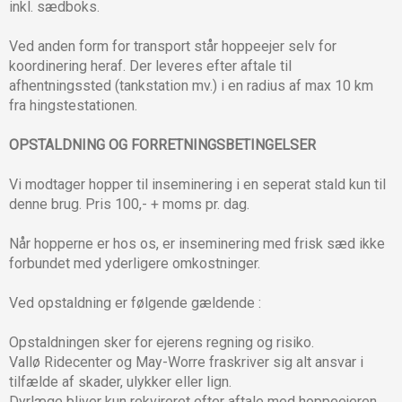
inkl. sædboks.
Ved anden form for transport står hoppeejer selv for
koordinering heraf. Der leveres efter aftale til
afhentningssted (tankstation mv.) i en radius af max 10 km
fra hingstestationen.
OPSTALDNING OG FORRETNINGSBETINGELSER
Vi modtager hopper til inseminering i en seperat stald kun til
denne brug. Pris 100,- + moms pr. dag.
Når hopperne er hos os, er inseminering med frisk sæd ikke
forbundet med yderligere omkostninger.
Ved opstaldning er følgende gældende :
Opstaldningen sker for ejerens regning og risiko.
Vallø Ridecenter og May-Worre fraskriver sig alt ansvar i
tilfælde af skader, ulykker eller lign.
Dyrlæge bliver kun rekvireret efter aftale med hoppeejeren,