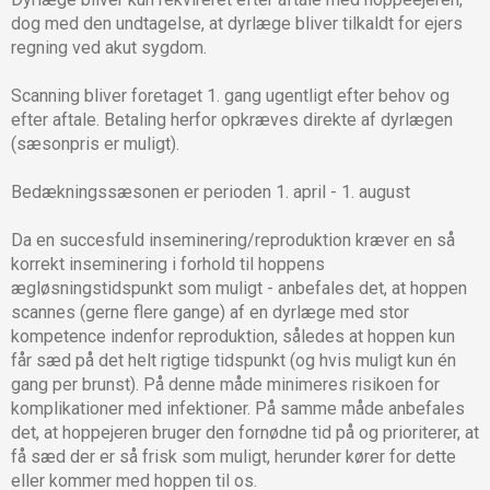
dog med den undtagelse, at dyrlæge bliver tilkaldt for ejers
regning ved akut sygdom.
Scanning bliver foretaget 1. gang ugentligt efter behov og
efter aftale. Betaling herfor opkræves direkte af dyrlægen
(sæsonpris er muligt).
Bedækningssæsonen er perioden 1. april - 1. august
Da en succesfuld inseminering/reproduktion kræver en så
korrekt inseminering i forhold til hoppens
ægløsningstidspunkt som muligt - anbefales det, at hoppen
scannes (gerne flere gange) af en dyrlæge med stor
kompetence indenfor reproduktion, således at hoppen kun
får sæd på det helt rigtige tidspunkt (og hvis muligt kun én
gang per brunst). På denne måde minimeres risikoen for
komplikationer med infektioner. På samme måde anbefales
det, at hoppejeren bruger den fornødne tid på og prioriterer, at
få sæd der er så frisk som muligt, herunder kører for dette
eller kommer med hoppen til os.